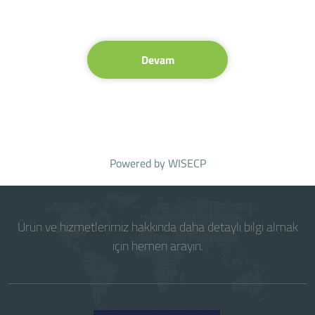
Devam
Powered by
WISECP
Ürün ve hizmetlerimiz hakkında daha detaylı bilgi almak
için hemen arayın.