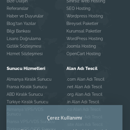
Bize Ulaşın
Sınırsız Web Hosting
Referanslar
SEO Hosting
Haber ve Duyurular
Wordpress Hosting
Blog'tan Yazılar
Bireysel Paketler
Bilgi Bankası
Kurumsal Paketler
Lisans Doğrulama
WordPress Hosting
Gizlilik Sözleşmesi
Joomla Hosting
Hizmet Sözleşmesi
OpenCart Hosting
Sunucu Hizmetleri
Alan Adı Tescil
Almanya Kiralık Sunucu
.com Alan Adı Tescil
Fransa Kiralık Sunucu
.net Alan Adı Tescil
ABD Kiralık Sunucu
.org Alan Adı Tescil
Türkiye Kiralık Sunucu
.in Alan Adı Tescil
Almanya VPS/VDS
.co Alan Adı Tescil
Sunucu
Çerez Kullanımı
.pro Alan Adı Tescil
Fransa VPS/VDS Sunucu
.site Alan Adı Tescil
Türkiye VPS/VDS Sunucu