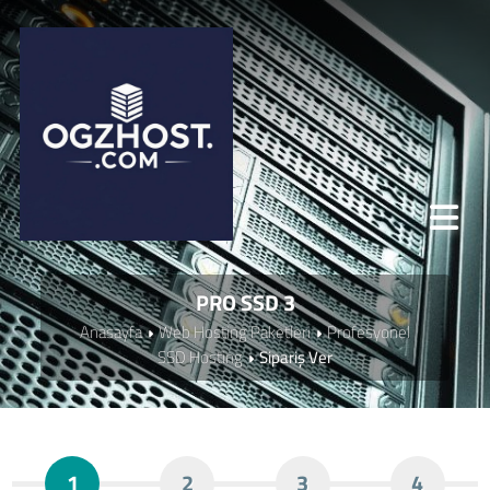
PRO SSD 3
Anasayfa
Web Hosting Paketleri
Profesyonel
SSD Hosting
Sipariş Ver
1
2
3
4